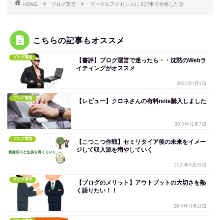
HOME
ブログ運営
グーグルアドセンスに５記事で合格した話
こちらの記事もオススメ
ブログ運営
【書評】ブログ運営で迷ったら・・沈黙のWebラ
イティングがオススメ
2020年1月9日
ブログ運営
【レビュー】クロネさんの有料note購入しました
2019年12月7日
ブログ運営
【こつこつ作戦】セミリタイア後の未来をイメー
ジして収入源を増やしていく
2021年4月29日
ブログ運営
【ブログのメリット】アウトプットの大切さを熱
く語りたい！！
2019年11月21日